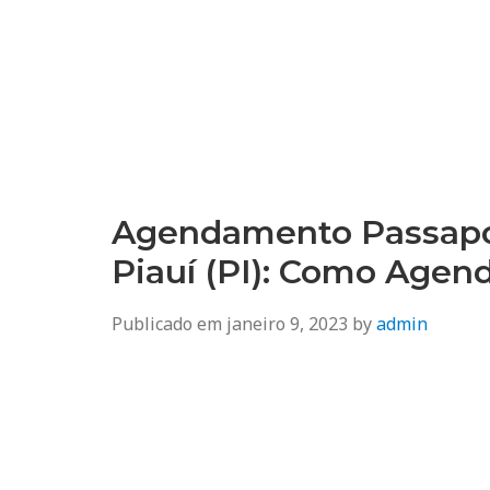
Agendamento
Inss, Seguro Desemprego, Poupatempo, Biometria e Mais
Agendamento Passapor
Piauí (PI): Como Agen
Publicado em
janeiro 9, 2023
by
admin