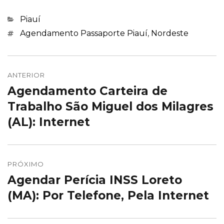
Categorias
Piauí
Marcações
Agendamento Passaporte Piauí
,
Nordeste
Navegação
de
ANTERIOR
Agendamento Carteira de
Post
Post
anterior:
Trabalho São Miguel dos Milagres
(AL): Internet
PRÓXIMO
Agendar Perícia INSS Loreto
Próximo
post:
(MA): Por Telefone, Pela Internet