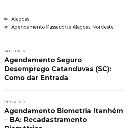
Categorias
Alagoas
Marcações
Agendamento Passaporte Alagoas
,
Nordeste
Navegação
de
ANTERIOR
Agendamento Seguro
Post
Post
anterior:
Desemprego Catanduvas (SC):
Como dar Entrada
PRÓXIMO
Agendamento Biometria Itanhém
Próximo
post:
– BA: Recadastramento