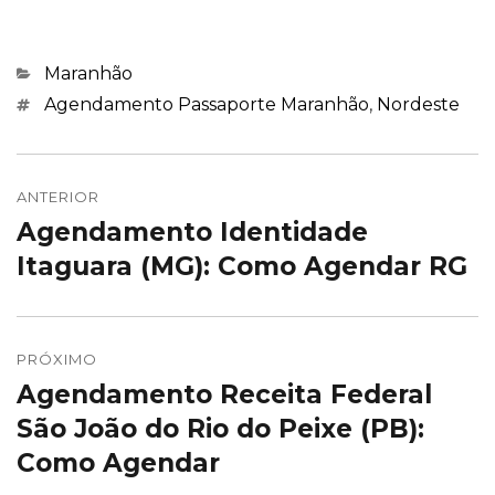
Categorias
Maranhão
Marcações
Agendamento Passaporte Maranhão
,
Nordeste
Navegação
de
ANTERIOR
Agendamento Identidade
Post
Post
anterior:
Itaguara (MG): Como Agendar RG
PRÓXIMO
Agendamento Receita Federal
Próximo
post:
São João do Rio do Peixe (PB):
Como Agendar