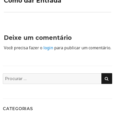
Como dar Entrada
Deixe um comentário
Você precisa fazer o
login
para publicar um comentário.
PE
Busca
por:
CATEGORIAS