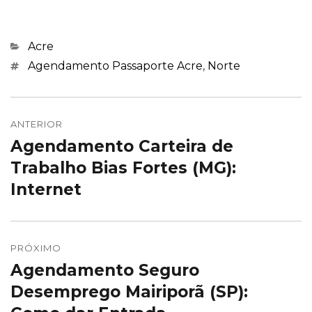
Categorias
Acre
Marcações
Agendamento Passaporte Acre
,
Norte
Navegação
de
ANTERIOR
Agendamento Carteira de
Post
Post
anterior:
Trabalho Bias Fortes (MG):
Internet
PRÓXIMO
Agendamento Seguro
Próximo
post:
Desemprego Mairiporã (SP):