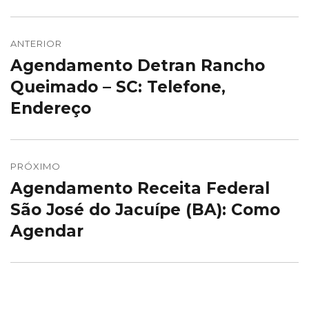
Navegação
de
ANTERIOR
Agendamento Detran Rancho
Post
Post
anterior:
Queimado – SC: Telefone,
Endereço
PRÓXIMO
Agendamento Receita Federal
Próximo
post:
São José do Jacuípe (BA): Como
Agendar