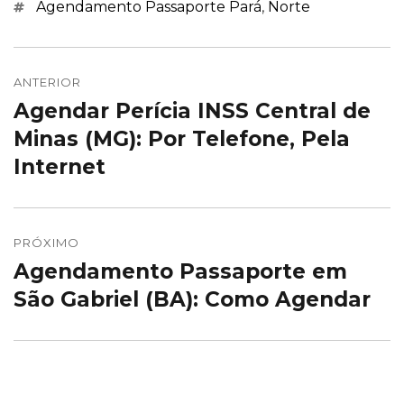
Marcações
Agendamento Passaporte Pará
,
Norte
Navegação
de
ANTERIOR
Agendar Perícia INSS Central de
Post
Post
anterior:
Minas (MG): Por Telefone, Pela
Internet
PRÓXIMO
Agendamento Passaporte em
Próximo
post:
São Gabriel (BA): Como Agendar