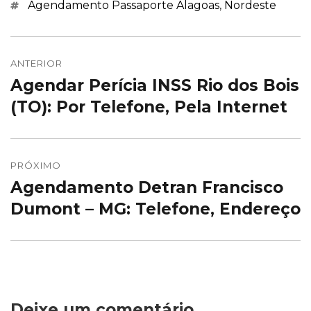
Marcações
Agendamento Passaporte Alagoas
,
Nordeste
Navegação
de
ANTERIOR
Agendar Perícia INSS Rio dos Bois
Post
Post
anterior:
(TO): Por Telefone, Pela Internet
PRÓXIMO
Agendamento Detran Francisco
Próximo
post:
Dumont – MG: Telefone, Endereço
Deixe um comentário