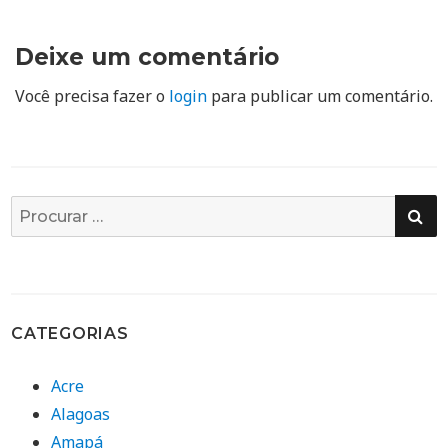
Deixe um comentário
Você precisa fazer o
login
para publicar um comentário.
PE
Busca
por:
CATEGORIAS
Acre
Alagoas
Amapá