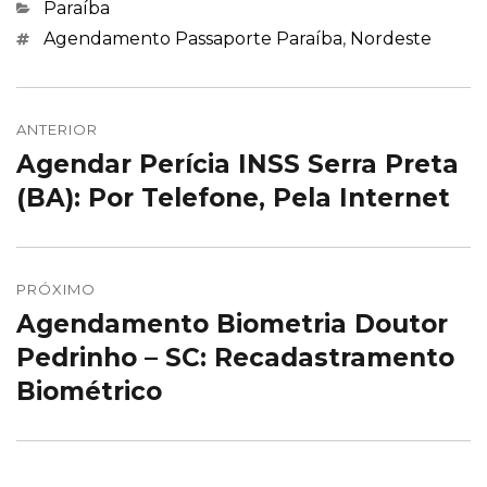
Categorias
Paraíba
Marcações
Agendamento Passaporte Paraíba
,
Nordeste
Navegação
de
ANTERIOR
Agendar Perícia INSS Serra Preta
Post
Post
anterior:
(BA): Por Telefone, Pela Internet
PRÓXIMO
Agendamento Biometria Doutor
Próximo
post:
Pedrinho – SC: Recadastramento
Biométrico